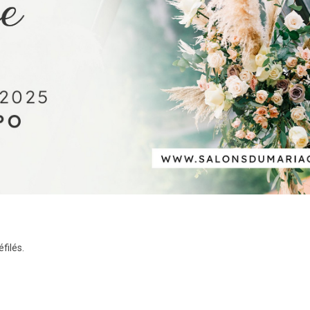
filés.