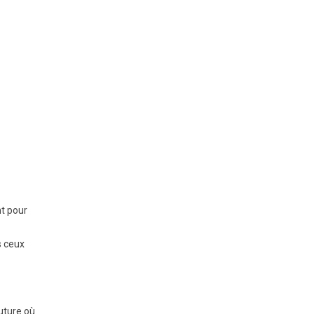
nt pour
s ceux
uture où