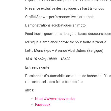
Exposition et shows unique de voitures & motos ancienn
Présence exclusive des répliques de Fast & Furious
Graffiti Show – performance live d’art urbain
Démonstrations acrobatiques en moto
Food trucks gourmands : burgers, tacos, douceurs sucré
Musique & ambiance conviviale pour toute la famille
Lotto Mons Expo – Avenue Abel Dubois (Belgique)
15 & 16 août | 10h00 – 18h00
Entrée payante
Passionnés d’automobile, amateurs de bonne bouffe ou 
rencontre celle des frites bien dorées
Infos:
https://www.rmpevent.be
Facebook