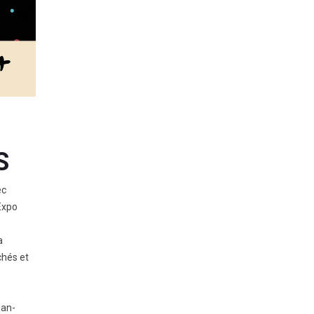
S
ec
Expo
a
chés et
ean-