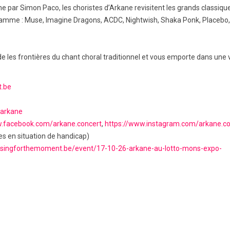
ne par Simon Paco, les choristes d’Arkane revisitent les grands classique
gramme : Muse, Imagine Dragons, ACDC, Nightwish, Shaka Ponk, Placebo,
de les frontières du chant choral traditionnel et vous emporte dans une 
.be
/arkane
w.facebook.com/arkane.concert
,
https://www.instagram.com/arkane.co
es en situation de handicap)
.singforthemoment.be/event/17-10-26-arkane-au-lotto-mons-expo-