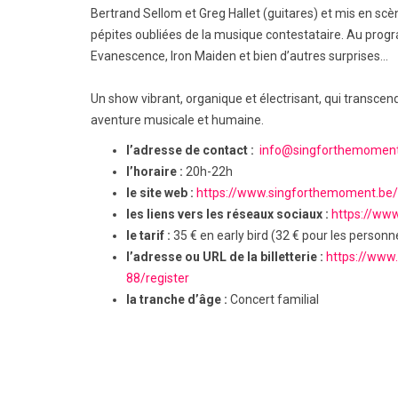
Bertrand Sellom et Greg Hallet (guitares) et mis en scè
pépites oubliées de la musique contestataire. Au pro
Evanescence, Iron Maiden et bien d’autres surprises…
Un show vibrant, organique et électrisant, qui transcen
aventure musicale et humaine.
l’adresse de contact :
info@singforthemoment
l’horaire :
20h-22h
le site web :
https://www.singforthemoment.be
les liens vers les réseaux sociaux :
https://ww
le tarif :
35 € en early bird (32 € pour les personn
l’adresse ou URL de la billetterie :
https://www
88/register
la tranche d’âge :
Concert familial