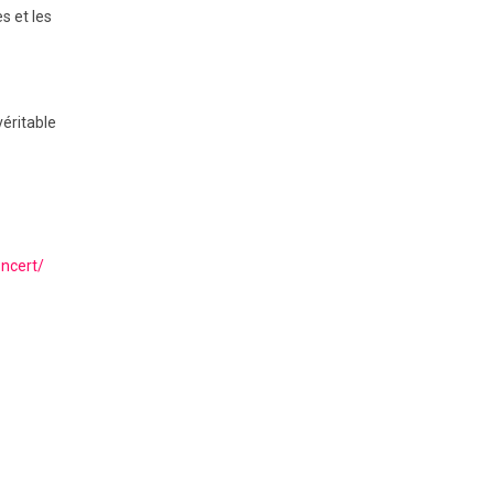
s et les
véritable
ncert/