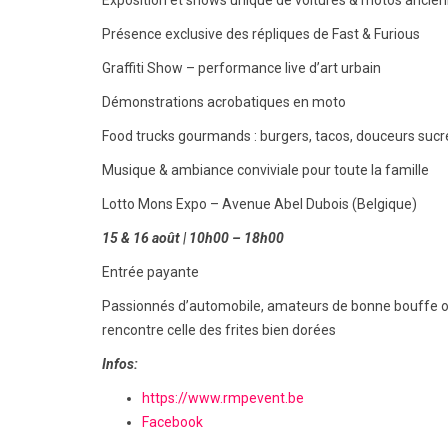
Exposition et shows unique de voitures & motos ancienn
Présence exclusive des répliques de Fast & Furious
Graffiti Show – performance live d’art urbain
Démonstrations acrobatiques en moto
Food trucks gourmands : burgers, tacos, douceurs sucré
Musique & ambiance conviviale pour toute la famille
Lotto Mons Expo – Avenue Abel Dubois (Belgique)
15 & 16 août | 10h00 – 18h00
Entrée payante
Passionnés d’automobile, amateurs de bonne bouffe ou 
rencontre celle des frites bien dorées
Infos:
https://www.rmpevent.be
Facebook