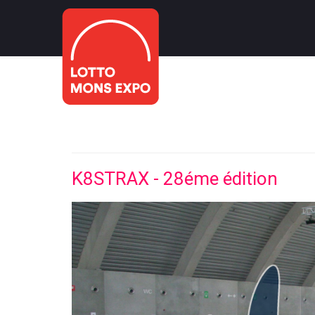
K8STRAX - 28éme édition