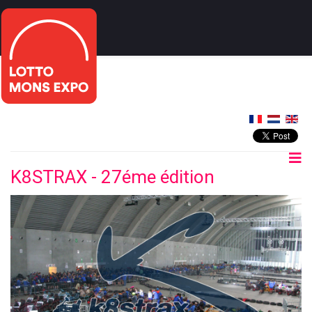
K8STRAX - 27éme édition