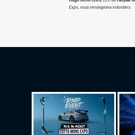
Hugo SCHRYERS,
CEO de
Fairpak S
Expo, vous renseignera volontiers.