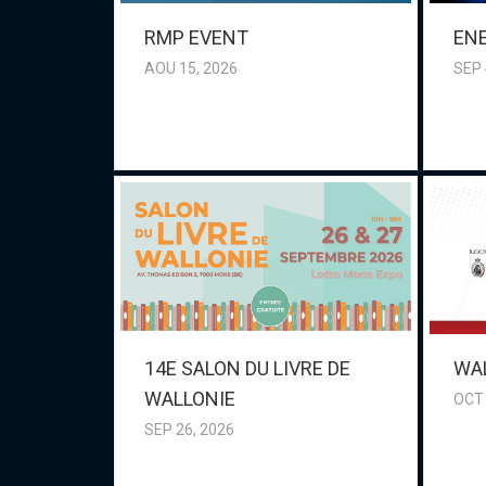
RMP EVENT
ENE
AOU 15, 2026
SEP 
14E SALON DU LIVRE DE
WA
WALLONIE
OCT 
SEP 26, 2026