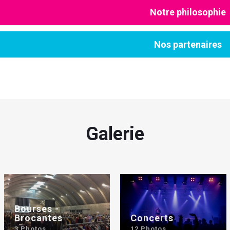
Notre philosophie
Nos partenaires
Galerie
Bourses -
Brocantes
Concerts
3 Photos
12 Photos