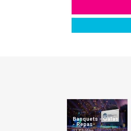
Banquets - Galas
- Repas
21 Photos