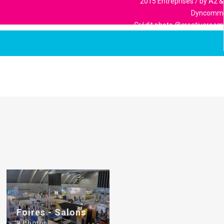
2015 Entreprises / by A2 &
Dyncomm
Crédit photo @creativeroom
Foires - Salons
9 Photos