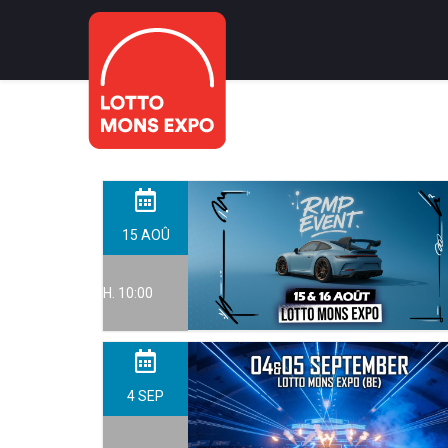
15
AOÛ
H. 10:00
4
SEP