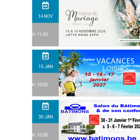
14
NOV
H. 11:00
15
JAN
H. 10:00
30
JAN
H. 10:00