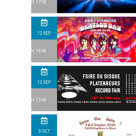
H. 17:30
12
SEP
H. 10:00
12
SEP
H. 13:00
3
OCT