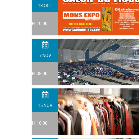
18
OCT
H. 10:00
7
NOV
H. 08:00
15
NOV
H. 10:00