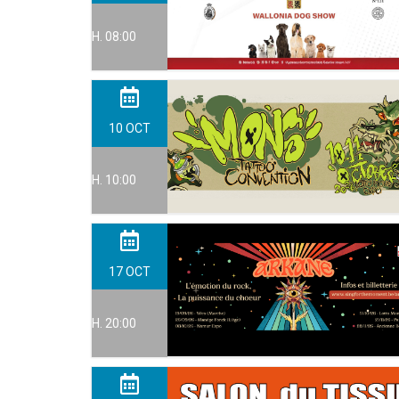
H. 08:00
10
OCT
H. 10:00
17
OCT
H. 20:00